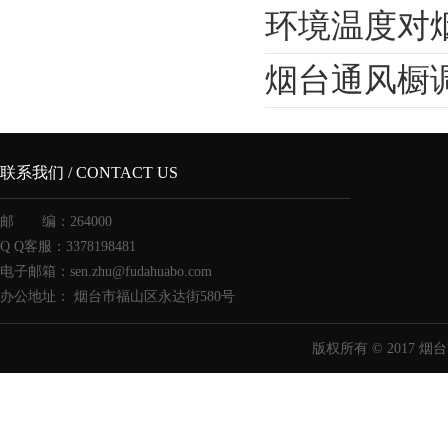
环境温度对
烟台通风橱
联系我们 / CONTACT US
邮 编：264000
Q Q客服：3378198481
电子邮箱：sen.zhu@fudahuabo.com
办公地址： 烟台市福山区永达街580号
版权所有 © 2017