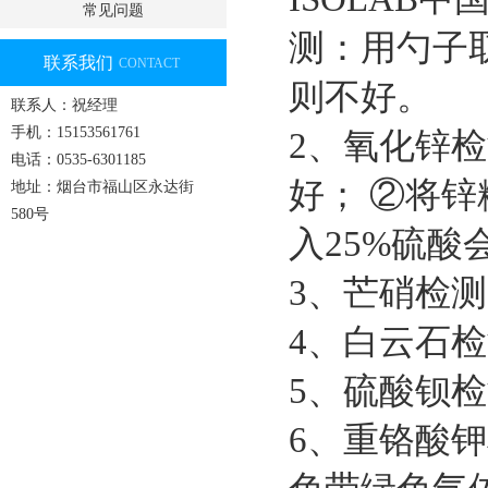
常见问题
测：用勺子
联系我们
CONTACT
则不好。
联系人：祝经理
手机：15153561761
2、氧化锌
电话：0535-6301185
好； ②将
地址：烟台市福山区永达街
580号
入25%硫
3、芒硝检
4、白云石
5、硫酸钡
6、重铬酸