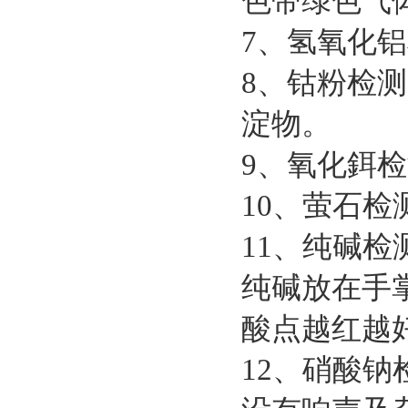
色带绿色气
7、氢氧化铝
8、钴粉检
淀物。
9、氧化鉺
10、萤石
11、纯碱
纯碱放在手
酸点越红越
12、硝酸